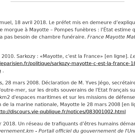
uel, 18 avril 2018. Le préfet mis en demeure d’expliq
e morgue à Mayotte – Pompes funèbres : l’État estime q
n’a pas besoin de chambre funéraire.
France Mayotte Mat
 2010. Sarkozy : «Mayotte, c'est la France» [en ligne].
L
leparisien.fr/politique/sarkozy-mayotte-c-est-la-france-
p
.
, 28 mars 2008. Déclaration de M. Yves Jégo, secrétaire
'outre-mer, sur les droits souverains de l'Etat français su
 km2 d'espaces maritimes et sur les missions de défense
n de la marine nationale, Mayotte le 28 mars 2008 [en l
ttp://discours.vie-publique.fr/notices/083001002.html
r 2018. Un réseau de trafiquants d’êtres humains déma
ernement.km - Portail officiel du gouvernement de l'Un