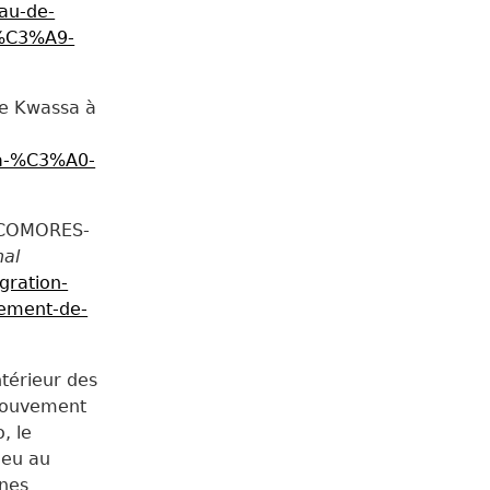
au-de-
%C3%A9-
e Kwassa à
a-%C3%A0-
. COMORES-
nal
gration-
lement-de-
térieur des
mouvement
, le
ieu au
nnes