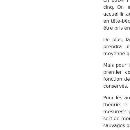
En 2014, l
cinq. Or, 
accueillir 
en tête-bê
être pris e
De plus, l
prendra un
moyenne qu
Mais pour l
premier co
fonction de
conservés.
Pour les au
théorie le
ix
mesures
p
sert de mor
sauvages
o