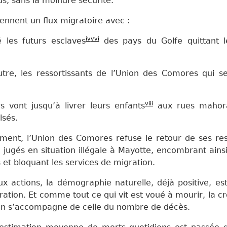
lus, sans la moindre sécurité.
iennent un flux migratoire avec :
iv
v
vi
é les futurs esclaves
des pays du Golfe quittant l
autre, les ressortissants de l’Union des Comores qui s
viii
s vont jusqu’à livrer leurs enfants
aux rues mahora
lsés.
ment, l’Union des Comores refuse le retour de ses ress
té jugés en situation illégale à Mayotte, encombrant ainsi
et bloquant les services de migration.
x actions, la démographie naturelle, déjà positive, e
ration. Et comme tout ce qui vit est voué à mourir, la c
ion s’accompagne de celle du nombre de décès.