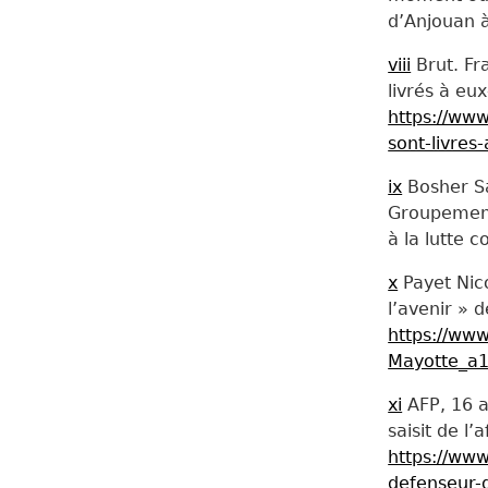
d’Anjouan 
viii
Brut. Fr
livrés à eu
https://www
sont-livre
ix
Bosher Sa
Groupement 
à la lutte 
x
Payet Nico
l’avenir » 
https://www
Mayotte_a
xi
AFP, 16 a
saisit de l’
https://www
defenseur-d