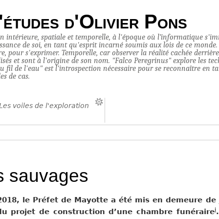
'études d'Olivier Pons
on intérieure, spatiale et temporelle, à l'époque où l’informatique s'
ance de soi, en tant qu'esprit incarné soumis aux lois de ce monde. Sp
tre, pour s'exprimer. Temporelle, car observer la réalité cachée derrièr
lisés et sont à l'origine de son nom. "Falco Peregrinus" explore les tec
fil de l'eau" est l'introspection nécessaire pour se reconnaître en tant
es de cas.
Les voiles de l'exploration
s sauvages
 2018, le Préfet de Mayotte a été mis en demeure de j
i
 du projet de construction d’une chambre funéraire