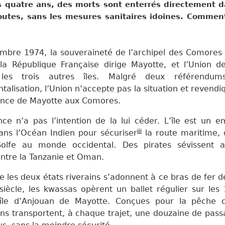
 quatre ans, des morts sont enterrés directement d
outes, sans les mesures sanitaires idoines. Commen
mbre 1974, la souveraineté de l’archipel des Comores 
la République Française dirige Mayotte, et l’Union 
les trois autres îles. Malgré deux référendum
alisation, l’Union n’accepte pas la situation et revendi
ance de Mayotte aux Comores.
nce n’a pas l’intention de la lui céder. L’île est un 
iii
dans l’Océan Indien pour sécuriser
la route maritime, q
olfe au monde occidental. Des pirates sévissent 
 entre la Tanzanie et Oman.
 les deux états riverains s’adonnent à ce bras de fer 
siècle, les kwassas opèrent un ballet régulier sur les
’île d’Anjouan de Mayotte. Conçues pour la pêche c
s transportent, à chaque trajet, une douzaine de pass