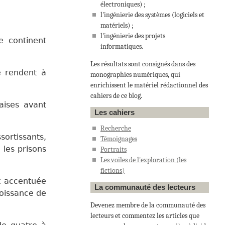
électroniques) ;
l'ingénierie des systèmes (logiciels et
matériels) ;
l'ingénierie des projets
e continent
informatiques.
Les résultats sont consignés dans des
e rendent à
monographies numériques, qui
enrichissent le matériel rédactionnel des
cahiers de ce blog.
ises avant
Les cahiers
Recherche
ortissants,
Témoignages
 les prisons
Portraits
Les voiles de l'exploration
(les
fictions)
st accentuée
La communauté des lecteurs
roissance de
Devenez membre de la communauté des
lecteurs et commentez les articles que