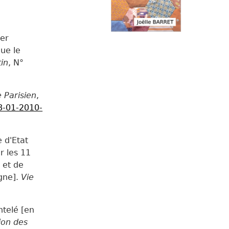
uer
ue le
in
, N°
e Parisien
,
18-01-2010-
 d'Etat
r les 11
 et de
igne].
Vie
ntelé [en
ion des