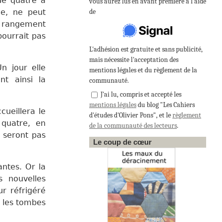
de quatre à
vous aurez lus en avant première à l'aide
de
le, ne peut
un rangement
ourrait pas
L'adhésion est gratuite et sans publicité,
mais nécessite l'acceptation des
n jour elle
mentions légales et du règlement de la
nt ainsi la
communauté.
J'ai lu, compris et accepté les
mentions légales
du blog "Les Cahiers
cueillera le
d'études d'Olivier Pons", et le
règlement
 quatre, en
de la communauté des lecteurs
.
y seront pas
Le coup de cœur
antes. Or la
s nouvelles
r réfrigéré
t les
tombes