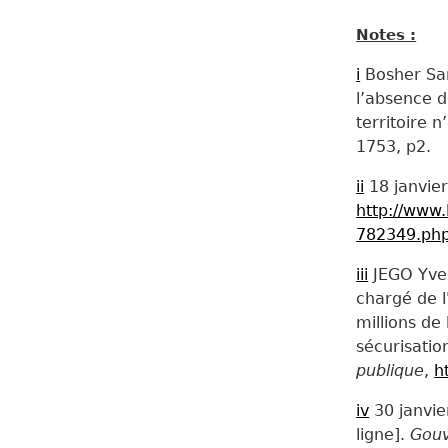
Notes :
i
Bosher Sam
l’absence d
territoire 
1753, p2.
ii
18 janvier
http://www.
782349.ph
iii
JEGO Yves
chargé de l
millions de
sécurisatio
publique
,
h
iv
30 janvie
ligne].
Gouv