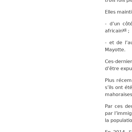
trois fois p
Elles maint
- d’un côt
vii
africain
;
- et de l’
Mayotte.
Ces-dernier
d’être expu
Plus récem
s’ils ont é
mahoraises 
Par ces deu
par l’immig
la populat