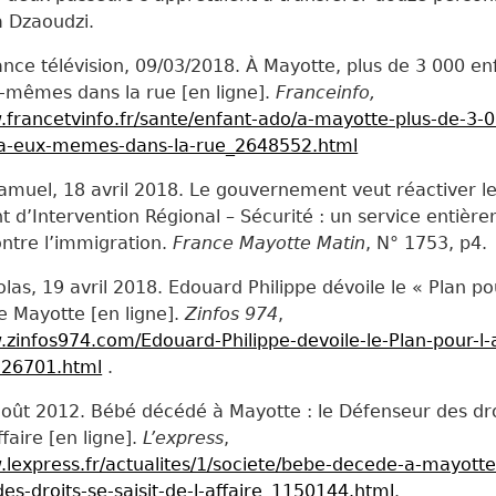
à Dzaoudzi.
ance télévision, 09/03/2018. À Mayotte, plus de 3 000 en
x-mêmes dans la rue [en ligne].
Franceinfo,
.francetvinfo.fr/sante/enfant-ado/a-mayotte-plus-de-3-
s-a-eux-memes-dans-la-rue_2648552.html
muel, 18 avril 2018. Le gouvernement veut réactiver l
d’Intervention Régional – Sécurité : un service entièr
contre l’immigration.
France Mayotte Matin
, N° 1753, p4.
las, 19 avril 2018. Edouard Philippe dévoile le « Plan po
de Mayotte [en ligne].
Zinfos 974
,
.zinfos974.com/Edouard-Philippe-devoile-le-Plan-pour-l-
126701.html
.
oût 2012. Bébé décédé à Mayotte : le Défenseur des dro
affaire [en ligne].
L’express
,
.lexpress.fr/actualites/1/societe/bebe-decede-a-mayotte
es-droits-se-saisit-de-l-affaire_1150144.html
.