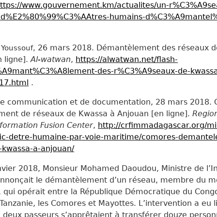
ttps://www.gouvernement.km/actualites/un-r%C3%A9se
ts-d%E2%80%99%C3%AAtres-humains-d%C3%A9mantel
26 mars 2018. Démantèlement des réseaux d
oussouf,
 ligne].
Al-watwan
,
https://alwatwan.net/flash-
%A9mant%C3%A8lement-des-r%C3%A9seaux-de-kwass
17.html
.
de communication et de documentation, 28 mars 2018
ent de réseaux de Kwassa à Anjouan [en ligne].
Regio
nformation Fusion Center
,
http://crfimmadagascar.org/mi
rafic-detre-humaine-par-voie-maritime/comores-demante
-kwassa-a-anjouan/
nvier 2018, Monsieur Mohamed Daoudou, Ministre de l’In
nnonçait le démantèlement d’un réseau, membre du 
 qui opérait entre la République Démocratique du Congo
 Tanzanie, les Comores et Mayottes. L’intervention a eu l
deux passeurs s’apprêtaient à transférer douze perso