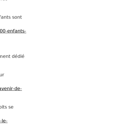
fants sont
000-enfants-
e
ement dédié
ur
avenir-de-
its se
-le-