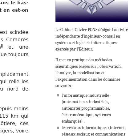
ans le bas-
t en est-on
Le Cabinet Olivier PONS désigne l'activité
est scindée
indépendante d'ingénieur-conseil en
des Comores
systèmes et logiciels informatiques
ii
s
et une
exercée par l'Editeur.
que toujours
Il met en pratique des méthodes
scientifiques basées sur l'observation,
l'analyse, la modélisation et
emplacement
l'expérimentation dans les domaines
ui relie les
suivants :
au nord de
l'informatique industrielle
(automatismes industriels,
depuis moins
automates programmables,
électromécanique, systèmes
 115 km qui
embarqués) ;
ôtière, ces
les réseaux informatiques (Internet,
agers, voire
réseaux sociaux et communications