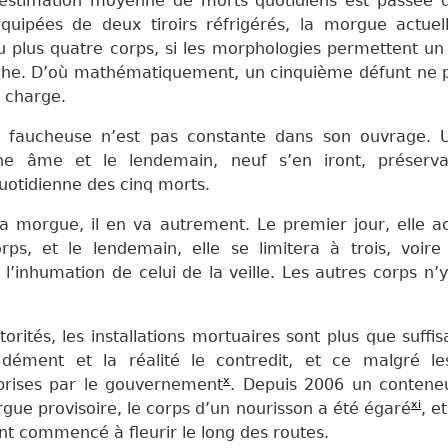
’estimation moyenne de morts quotidiens est passée 
équipées de deux tiroirs réfrigérés, la morgue actuel
au plus quatre corps, si les morphologies permettent 
che. D’où mathématiquement, un cinquième défunt ne p
n charge.
a faucheuse n’est pas constante dans son ouvrage. U
e âme et le lendemain, neuf s’en iront, préserva
otidienne des cinq morts.
a morgue, il en va autrement. Le premier jour, elle ac
rps, et le lendemain, elle se limitera à trois, voire
 l’inhumation de celui de la veille. Les autres corps n’
torités, les installations mortuaires sont plus que suffis
 dément et la réalité le contredit, et ce malgré le
x
rises par le gouvernement
. Depuis 2006 un conteneu
xi
gue provisoire, le corps d’un nourisson a été égaré
, e
nt
commencé à
fleuri
r
le long des routes
.