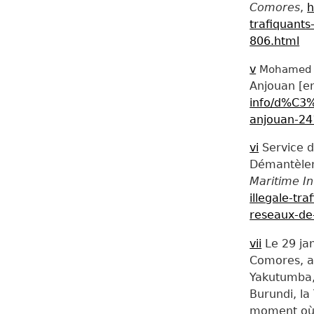
Comores
,
h
trafiquan
806.html
v
Mohamed Y
Anjouan [en
info/d%C3
anjouan-24
vi
Service 
Démantèlem
Maritime I
illegale-t
reseaux-de
vii
Le 29 ja
Comores, a
Yakutumba,
Burundi, la
moment où 