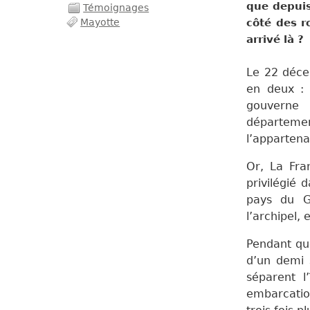
que depuis
Témoignages
côté des r
Mayotte
arrivé là ?
Le 22 déce
en deux : 
gouverne 
département
l’apparten
Or, La Fra
privilégié 
pays du G
l’archipel,
Pendant que
d’un demi 
séparent l
embarcation