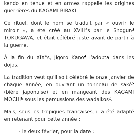
kendo en tenue et en armes rappelle les origines
guerrières du KAGAMI BIRAKI.
Ce rituel, dont le nom se traduit par « ouvrir le
3
miroir », a été créé au XVIII°s par le Shogun
TOKUGAWA, et était célébré juste avant de partir à
la guerre.
4
À la fin du XIX°s, Jigoro Kano
l’adopta dans les
dojos.
La tradition veut qu’il soit célébré le onze janvier de
5
chaque année, en ouvrant un tonneau de saké
(bière japonaise) et en mangeant des KAGAMI
6
7
MOCHI
sous les percussions des wadaikos
.
Mais, sous les tropiques françaises, il a été adapté
en retenant pour cette année :
- le deux février, pour la date ;