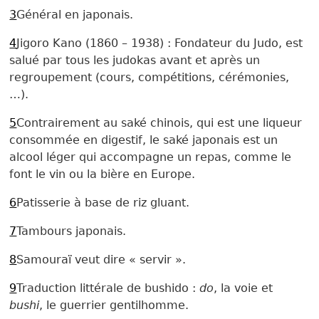
3
Général en japonais.
4
Jigoro Kano (1860 – 1938) : Fondateur du Judo, est
salué par tous les judokas avant et après un
regroupement (cours, compétitions, cérémonies,
…).
5
Contrairement au saké chinois, qui est une liqueur
consommée en digestif, le saké japonais est un
alcool léger qui accompagne un repas, comme le
font le vin ou la bière en Europe.
6
Patisserie à base de riz gluant.
7
Tambours japonais.
8
Samouraï veut dire « servir ».
9
Traduction littérale de bushido :
do
, la voie et
bushi
, le guerrier gentilhomme.